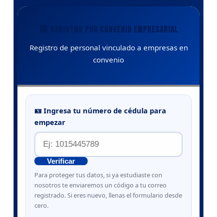
🏢 REGISTRO POR CONVENIO EMPRESARIAL
Registro de personal vinculado a empresas en
convenio
🪪 Ingresa tu número de cédula para
empezar
Verificar
Para proteger tus datos, si ya estudiaste con
nosotros te enviaremos un código a tu correo
registrado. Si eres nuevo, llenas el formulario desde
cero.