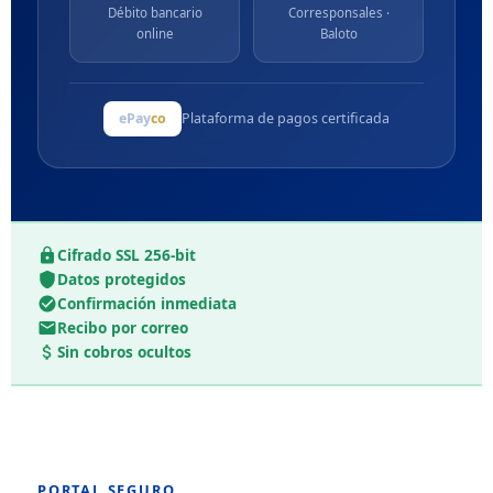
Débito bancario
Corresponsales ·
online
Baloto
ePay
co
Plataforma de pagos certificada
Cifrado SSL 256-bit
Datos protegidos
Confirmación inmediata
Recibo por correo
Sin cobros ocultos
PORTAL SEGURO